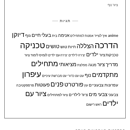
ציור נוף
תגיות
דיוקן
בעלי חיים
אנימה
גוף
anime
איך לצייר
בית
אמנות למתחילים
הדרכה
טכניקה
הצללה
טושים
חיות
טוש
ילדים
טכניקות ציור
לומיס
לימוד ציור
יצירה לילדים
יצירה עם ילדים
מתחילים
מציאותי
מדריך ציור
מנגה
מפלצת
עיפרון
מתקדמים
נוף
עיניים
עט
עט כדורי
עט מברשת
פנים
פורטרט
פעוטות
עפרונות צבעוניים
עץ
פרספקטיבה
ציור עם
צבעי מים
ציור לילדים
צבעוני
ציור למתחילים
ילדים
ראש
רישום