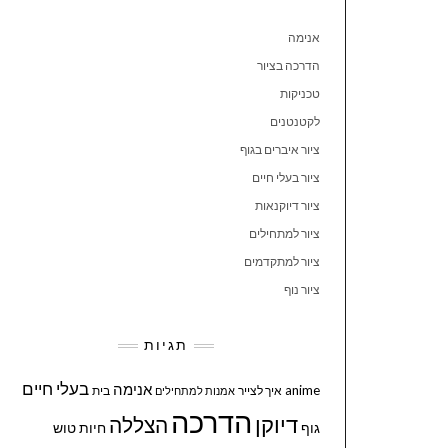
אנימה
הדרכה בציור
טכניקות
לקטנטנים
ציור איברים בגוף
ציור בעלי חיים
ציור דיוקנאות
ציור למתחילים
ציור למתקדמים
ציור נוף
תגיות
בעלי חיים
אנימה
anime
איך לצייר
בית
אמנות למתחילים
הדרכה
דיוקן
הצללה
גוף
חיות
טוש