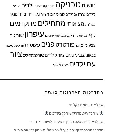
טכניקה
טושים
ילדים
טכניקות ציור
יצירה
מדריך ציור
מנגה
לומיס
לימוד ציור
לילדים
יצירה עם ילדים
מתחילים
מתקדמים
מציאותי
מפלצת
עיפרון
נוף
עפרונות
עיניים
עט
עט כדורי
עט מברשת
פנים
פורטרט
פעוטות
צבעוניים
עץ
פרספקטיבה
ציור
צבעי מים
ציור לילדים
צבעוני
ציור למתחילים
עם ילדים
ראש
רישום
ההדרכות האחרונות באתר:
איך לאייר דמויות בקלות?
ציור כדורגל: מדריך ציור קל בשלבים
איך לצייר נוף מושלג: מדריך בשלבים לציור נוף חורפי
מדריך ציור פרספקטיבה: איך ליצור אשליית עומק ברישום חופשי