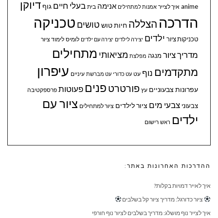
דיוקן
בעלי חיים
אנימה
גוף
anime
איך לצייר
בית
אמנות למתחילים
הדרכה
טכניקה
הצללה
טושים
חיות
טוש
ילדים
טכניקות ציור
לומיס
לימוד ציור
יצירה לילדים
יצירה עם ילדים
מתחילים
מציאותי
מדריך ציור
מנגה
מפלצת
עיפרון
מתקדמים
נוף
עיניים
עט
עט כדורי
עט מברשת
פנים
פורטרט
פעוטות
עפרונות צבעוניים
עץ
פרספקטיבה
ציור עם
צבעי מים
ציור לילדים
צבעוני
ציור למתחילים
ילדים
ראש
רישום
ההדרכות האחרונות באתר:
איך לאייר דמויות בקלות?
ציור כדורגל: מדריך ציור קל בשלבים
איך לצייר נוף מושלג: מדריך בשלבים לציור נוף חורפי