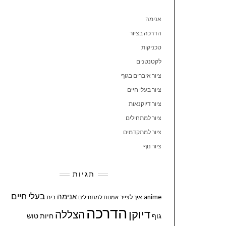
אנימה
הדרכה בציור
טכניקות
לקטנטנים
ציור איברים בגוף
ציור בעלי חיים
ציור דיוקנאות
ציור למתחילים
ציור למתקדמים
ציור נוף
תגיות
בעלי חיים
אנימה
anime
איך לצייר
בית
אמנות למתחילים
הדרכה
דיוקן
הצללה
גוף
חיות
טוש