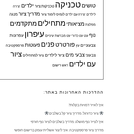
טכניקה
טושים
ילדים
טכניקות ציור
יצירה
מדריך ציור
מנגה
לומיס
לימוד ציור
לילדים
יצירה עם ילדים
מתחילים
מתקדמים
מציאותי
מפלצת
עיפרון
נוף
עפרונות
עיניים
עט
עט כדורי
עט מברשת
פנים
פורטרט
פעוטות
צבעוניים
עץ
פרספקטיבה
ציור
צבעי מים
ציור לילדים
צבעוני
ציור למתחילים
עם ילדים
ראש
רישום
ההדרכות האחרונות באתר:
איך לאייר דמויות בקלות?
ציור כדורגל: מדריך ציור קל בשלבים
איך לצייר נוף מושלג: מדריך בשלבים לציור נוף חורפי
מדריך ציור פרספקטיבה: איך ליצור אשליית עומק ברישום חופשי