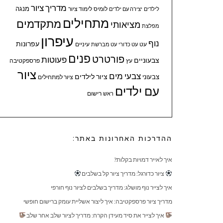
מדריך ציור
מנגה
לומיס
לימוד ציור
לילדים
יצירה עם ילדים
מתחילים
מתקדמים
מציאותי
מפלצת
עיפרון
נוף
עפרונות
עיניים
עט
עט כדורי
עט מברשת
פנים
פורטרט
פעוטות
צבעוניים
עץ
פרספקטיבה
ציור
צבעי מים
ציור לילדים
צבעוני
ציור למתחילים
עם ילדים
ראש
רישום
ההדרכות האחרונות באתר:
איך לאייר דמויות בקלות?
ציור כדורגל: מדריך ציור קל בשלבים
איך לצייר נוף מושלג: מדריך בשלבים לציור נוף חורפי
מדריך ציור פרספקטיבה: איך ליצור אשליית עומק ברישום חופשי
איך לצייר את סיד מעידן הקרח: מדריך לציור שלב אחר שלב