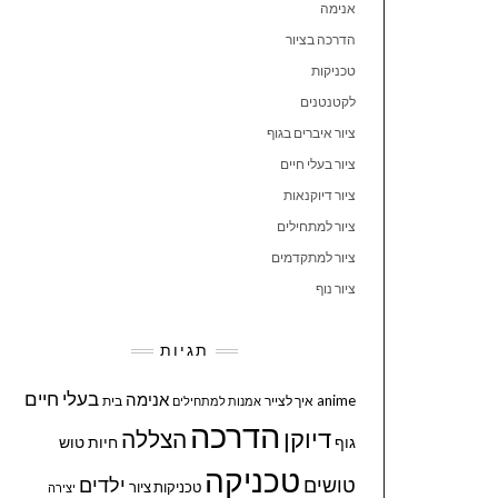
אנימה
הדרכה בציור
טכניקות
לקטנטנים
ציור איברים בגוף
ציור בעלי חיים
ציור דיוקנאות
ציור למתחילים
ציור למתקדמים
ציור נוף
תגיות
בעלי חיים
אנימה
anime
איך לצייר
בית
אמנות למתחילים
הדרכה
דיוקן
הצללה
גוף
חיות
טוש
טכניקה
טושים
ילדים
טכניקות ציור
יצירה