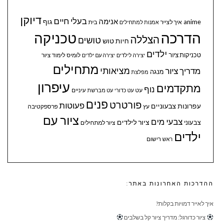
דיוקן
בעלי חיים
אנימה
גוף
anime
איך לצייר
בית
אמנות למתחילים
הדרכה
טכניקה
הצללה
טושים
חיות
טוש
ילדים
טכניקות ציור
לומיס
לימוד ציור
יצירה לילדים
יצירה עם ילדים
מתחילים
מציאותי
מדריך ציור
מנגה
מפלצת
עיפרון
מתקדמים
נוף
עיניים
עט
עט כדורי
עט מברשת
פנים
פורטרט
פעוטות
עפרונות צבעוניים
עץ
פרספקטיבה
ציור עם
צבעי מים
ציור לילדים
צבעוני
ציור למתחילים
ילדים
ראש
רישום
ההדרכות האחרונות באתר:
איך לאייר דמויות בקלות?
ציור כדורגל: מדריך ציור קל בשלבים