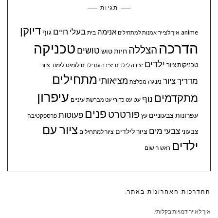
תגיות
דיוקן
בעלי חיים
אנימה
גוף
anime
איך לצייר
בית
אמנות למתחילים
הדרכה
טכניקה
הצללה
טושים
חיות
טוש
ילדים
טכניקות ציור
לומיס
לימוד ציור
יצירה לילדים
יצירה עם ילדים
מתחילים
מציאותי
מדריך ציור
מנגה
מפלצת
עיפרון
מתקדמים
נוף
עיניים
עט
עט כדורי
עט מברשת
פנים
פורטרט
פעוטות
עפרונות צבעוניים
עץ
פרספקטיבה
ציור עם
צבעי מים
ציור לילדים
צבעוני
ציור למתחילים
ילדים
ראש
רישום
ההדרכות האחרונות באתר:
איך לאייר דמויות בקלות?