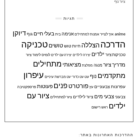
ציור נוף
תגיות
דיוקן
בעלי חיים
אנימה
גוף
anime
איך לצייר
בית
אמנות למתחילים
הדרכה
טכניקה
הצללה
טושים
חיות
טוש
ילדים
טכניקות ציור
לומיס
לימוד ציור
יצירה לילדים
יצירה עם ילדים
מתחילים
מציאותי
מדריך ציור
מנגה
מפלצת
עיפרון
מתקדמים
נוף
עיניים
עט
עט כדורי
עט מברשת
פנים
פורטרט
פעוטות
עפרונות צבעוניים
עץ
פרספקטיבה
ציור עם
צבעי מים
ציור לילדים
צבעוני
ציור למתחילים
ילדים
ראש
רישום
ההדרכות האחרונות באתר: