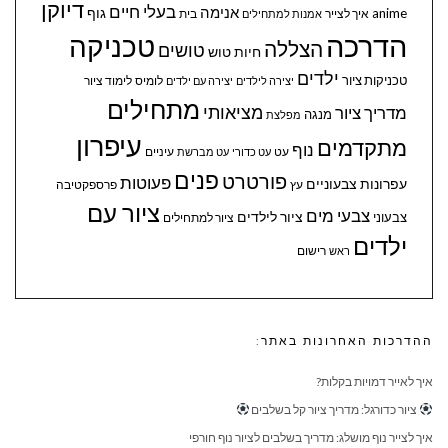
דיוקן
בעלי חיים
אנימה
גוף
anime
איך לצייר
בית
אמנות למתחילים
הדרכה
טכניקה
הצללה
טושים
חיות
טוש
ילדים
טכניקות ציור
לומיס
לימוד ציור
יצירה לילדים
יצירה עם ילדים
מתחילים
מציאותי
מדריך ציור
מנגה
מפלצת
עיפרון
מתקדמים
נוף
עיניים
עט
עט כדורי
עט מברשת
פנים
פורטרט
פעוטות
עפרונות צבעוניים
עץ
פרספקטיבה
ציור עם
צבעי מים
ציור לילדים
צבעוני
ציור למתחילים
ילדים
ראש
רישום
ההדרכות האחרונות באתר:
איך לאייר דמויות בקלות?
ציור כדורגל: מדריך ציור קל בשלבים
איך לצייר נוף מושלג: מדריך בשלבים לציור נוף חורפי