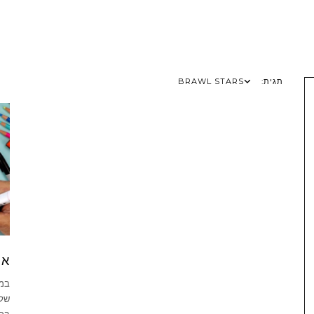
תגית:
BRAWL STARS
אי
במד
שלב