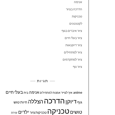
אנימה
הדרכה בציור
טכניקות
לקטנטנים
ציור איברים בגוף
ציור בעלי חיים
ציור דיוקנאות
ציור למתחילים
ציור למתקדמים
ציור נוף
תגיות
בעלי חיים
אנימה
anime
איך לצייר
בית
אמנות למתחילים
הדרכה
דיוקן
הצללה
גוף
חיות
טוש
טכניקה
טושים
ילדים
טכניקות ציור
יצירה