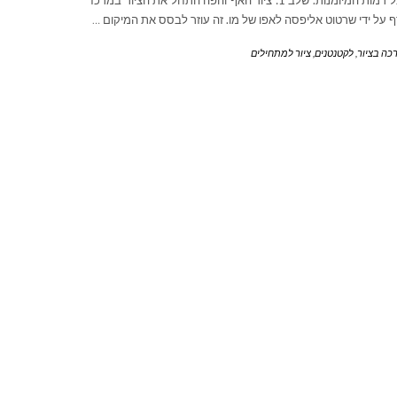
בכל רמות המיומנות. שלב 1: ציור האף והפה התחל את הציור במרכז
 על ידי שרטוט אליפסה לאפו של מו. זה עוזר לבסס את המיקום
…
כה בציור
,
לקטנטנים
,
ציור למתחילים