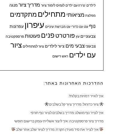
מדריך ציור
מנגה
לומיס
לימוד ציור
לילדים
יצירה עם ילדים
מתחילים
מתקדמים
מציאותי
מפלצת
עיפרון
נוף
עפרונות
עיניים
עט
עט כדורי
עט מברשת
פנים
פורטרט
פעוטות
צבעוניים
עץ
פרספקטיבה
ציור
צבעי מים
ציור לילדים
צבעוני
ציור למתחילים
עם ילדים
ראש
רישום
ההדרכות האחרונות באתר:
איך לאייר דמויות בקלות?
ציור כדורגל: מדריך ציור קל בשלבים
איך לצייר נוף מושלג: מדריך בשלבים לציור נוף חורפי
מדריך ציור פרספקטיבה: איך ליצור אשליית עומק ברישום חופשי
איך לצייר את סיד מעידן הקרח: מדריך לציור שלב אחר שלב