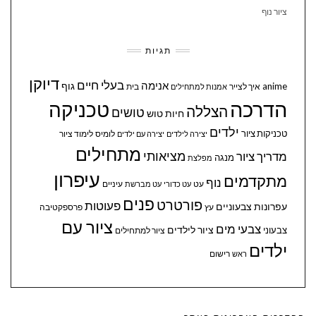
ציור נוף
תגיות
דיוקן
בעלי חיים
אנימה
גוף
anime
איך לצייר
בית
אמנות למתחילים
הדרכה
טכניקה
הצללה
טושים
חיות
טוש
ילדים
טכניקות ציור
לומיס
לימוד ציור
יצירה לילדים
יצירה עם ילדים
מתחילים
מציאותי
מדריך ציור
מנגה
מפלצת
עיפרון
מתקדמים
נוף
עיניים
עט
עט כדורי
עט מברשת
פנים
פורטרט
פעוטות
עפרונות צבעוניים
עץ
פרספקטיבה
ציור עם
צבעי מים
ציור לילדים
צבעוני
ציור למתחילים
ילדים
ראש
רישום