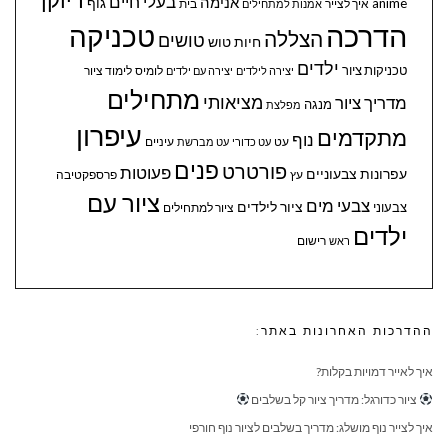
בעלי חיים
אנימה
גוף
anime
איך לצייר
בית
אמנות למתחילים
הדרכה
טכניקה
הצללה
טושים
חיות
טוש
ילדים
טכניקות ציור
לומיס
לימוד ציור
יצירה לילדים
יצירה עם ילדים
מתחילים
מציאותי
מדריך ציור
מנגה
מפלצת
עיפרון
מתקדמים
נוף
עיניים
עט
עט כדורי
עט מברשת
פנים
פורטרט
פעוטות
עפרונות צבעוניים
עץ
פרספקטיבה
ציור עם
צבעי מים
ציור לילדים
צבעוני
ציור למתחילים
ילדים
ראש
רישום
ההדרכות האחרונות באתר:
איך לאייר דמויות בקלות?
ציור כדורגל: מדריך ציור קל בשלבים
איך לצייר נוף מושלג: מדריך בשלבים לציור נוף חורפי