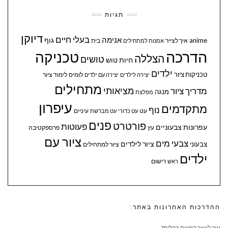
תגיות
דיוקן
בעלי חיים
אנימה
גוף
anime
איך לצייר
בית
אמנות למתחילים
הדרכה
טכניקה
הצללה
טושים
חיות
טוש
ילדים
טכניקות ציור
לומיס
לימוד ציור
יצירה לילדים
יצירה עם ילדים
מתחילים
מציאותי
מדריך ציור
מנגה
מפלצת
עיפרון
מתקדמים
נוף
עיניים
עט
עט כדורי
עט מברשת
פנים
פורטרט
פעוטות
עפרונות צבעוניים
עץ
פרספקטיבה
ציור עם
צבעי מים
ציור לילדים
צבעוני
ציור למתחילים
ילדים
ראש
רישום
ההדרכות האחרונות באתר:
איך לאייר דמויות בקלות?