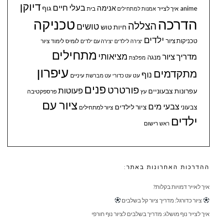
דיוקן
בעלי חיים
אנימה
גוף
anime
איך לצייר
בית
אמנות למתחילים
הדרכה
טכניקה
הצללה
טושים
חיות
טוש
ילדים
טכניקות ציור
לומיס
לימוד ציור
יצירה לילדים
יצירה עם ילדים
מתחילים
מציאותי
מדריך ציור
מנגה
מפלצת
עיפרון
מתקדמים
נוף
עיניים
עט
עט כדורי
עט מברשת
פנים
פורטרט
פעוטות
עפרונות צבעוניים
עץ
פרספקטיבה
ציור עם
צבעי מים
ציור לילדים
צבעוני
ציור למתחילים
ילדים
ראש
רישום
ההדרכות האחרונות באתר:
איך לאייר דמויות בקלות?
ציור כדורגל: מדריך ציור קל בשלבים
איך לצייר נוף מושלג: מדריך בשלבים לציור נוף חורפי