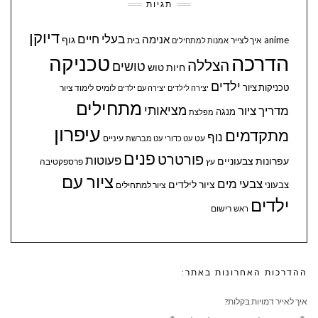
תגיות
דיוקן
בעלי חיים
אנימה
גוף
anime
איך לצייר
בית
אמנות למתחילים
הדרכה
טכניקה
הצללה
טושים
חיות
טוש
ילדים
טכניקות ציור
לומיס
לימוד ציור
יצירה לילדים
יצירה עם ילדים
מתחילים
מציאותי
מדריך ציור
מנגה
מפלצת
עיפרון
מתקדמים
נוף
עיניים
עט
עט כדורי
עט מברשת
פנים
פורטרט
פעוטות
עפרונות צבעוניים
עץ
פרספקטיבה
ציור עם
צבעי מים
ציור לילדים
צבעוני
ציור למתחילים
ילדים
ראש
רישום
ההדרכות האחרונות באתר:
איך לאייר דמויות בקלות?