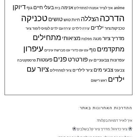
דיוקן
בעלי חיים
אנימה
גוף
anime
איך לצייר
בית
אמנות למתחילים
הדרכה
טכניקה
הצללה
טושים
חיות
טוש
ילדים
טכניקות ציור
לומיס
לימוד ציור
יצירה לילדים
יצירה עם ילדים
מתחילים
מציאותי
מדריך ציור
מנגה
מפלצת
עיפרון
מתקדמים
נוף
עיניים
עט
עט כדורי
עט מברשת
פנים
פורטרט
פעוטות
עפרונות צבעוניים
עץ
פרספקטיבה
ציור עם
צבעי מים
ציור לילדים
צבעוני
ציור למתחילים
ילדים
ראש
רישום
ההדרכות האחרונות באתר:
איך לאייר דמויות בקלות?
ציור כדורגל: מדריך ציור קל בשלבים