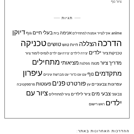
ציור נוף
תגיות
דיוקן
בעלי חיים
אנימה
גוף
anime
איך לצייר
בית
אמנות למתחילים
הדרכה
טכניקה
הצללה
טושים
חיות
טוש
ילדים
טכניקות ציור
לומיס
לימוד ציור
יצירה לילדים
יצירה עם ילדים
מתחילים
מציאותי
מדריך ציור
מנגה
מפלצת
עיפרון
מתקדמים
נוף
עיניים
עט
עט כדורי
עט מברשת
פנים
פורטרט
פעוטות
עפרונות צבעוניים
עץ
פרספקטיבה
ציור עם
צבעי מים
ציור לילדים
צבעוני
ציור למתחילים
ילדים
ראש
רישום
ההדרכות האחרונות באתר: