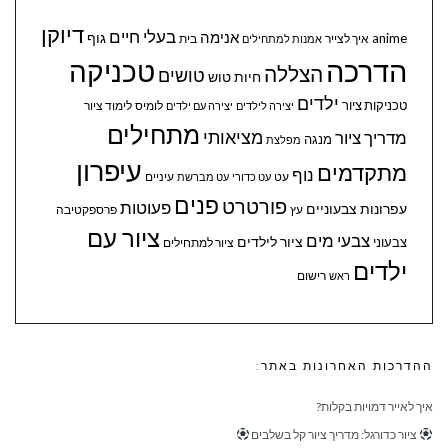
דיוקן
בעלי חיים
אנימה
גוף
anime
איך לצייר
בית
אמנות למתחילים
הדרכה
טכניקה
הצללה
טושים
חיות
טוש
ילדים
טכניקות ציור
לומיס
לימוד ציור
יצירה לילדים
יצירה עם ילדים
מתחילים
מציאותי
מדריך ציור
מנגה
מפלצת
עיפרון
מתקדמים
נוף
עיניים
עט
עט כדורי
עט מברשת
פנים
פורטרט
פעוטות
עפרונות צבעוניים
עץ
פרספקטיבה
ציור עם
צבעי מים
ציור לילדים
צבעוני
ציור למתחילים
ילדים
ראש
רישום
ההדרכות האחרונות באתר:
איך לאייר דמויות בקלות?
ציור כדורגל: מדריך ציור קל בשלבים