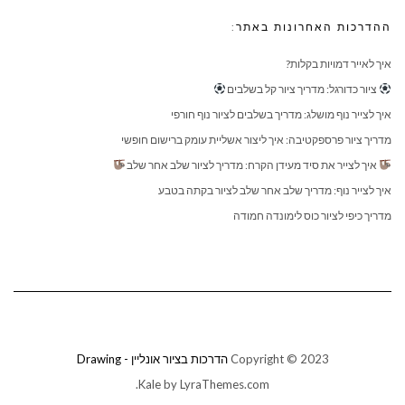
ההדרכות האחרונות באתר:
איך לאייר דמויות בקלות?
ציור כדורגל: מדריך ציור קל בשלבים
איך לצייר נוף מושלג: מדריך בשלבים לציור נוף חורפי
מדריך ציור פרספקטיבה: איך ליצור אשליית עומק ברישום חופשי
איך לצייר את סיד מעידן הקרח: מדריך לציור שלב אחר שלב
איך לצייר נוף: מדריך שלב אחר שלב לציור בקתה בטבע
מדריך כיפי לציור כוס לימונדה חמודה
Copyright © 2023
הדרכות בציור אונליין - Drawing
Kale
by LyraThemes.com.