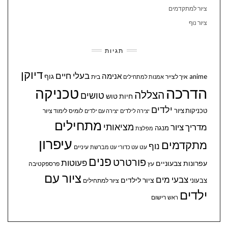
ציור למתקדמים
ציור נוף
תגיות
דיוקן
בעלי חיים
אנימה
גוף
anime
איך לצייר
בית
אמנות למתחילים
הדרכה
טכניקה
הצללה
טושים
חיות
טוש
ילדים
טכניקות ציור
לומיס
לימוד ציור
יצירה לילדים
יצירה עם ילדים
מתחילים
מציאותי
מדריך ציור
מנגה
מפלצת
עיפרון
מתקדמים
נוף
עיניים
עט
עט כדורי
עט מברשת
פנים
פורטרט
פעוטות
עפרונות צבעוניים
עץ
פרספקטיבה
ציור עם
צבעי מים
ציור לילדים
צבעוני
ציור למתחילים
ילדים
ראש
רישום