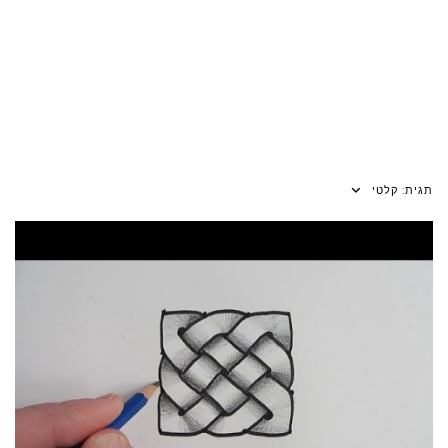
תגית:
קלטי