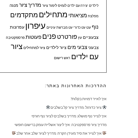
מדריך ציור
מנגה
לומיס
לימוד ציור
לילדים
יצירה עם ילדים
מתחילים
מתקדמים
מציאותי
מפלצת
עיפרון
נוף
עפרונות
עיניים
עט
עט כדורי
עט מברשת
פנים
פורטרט
פעוטות
צבעוניים
עץ
פרספקטיבה
ציור
צבעי מים
ציור לילדים
צבעוני
ציור למתחילים
עם ילדים
ראש
רישום
ההדרכות האחרונות באתר:
איך לאייר דמויות בקלות?
ציור כדורגל: מדריך ציור קל בשלבים
איך לצייר נוף מושלג: מדריך בשלבים לציור נוף חורפי
מדריך ציור פרספקטיבה: איך ליצור אשליית עומק ברישום חופשי
איך לצייר את סיד מעידן הקרח: מדריך לציור שלב אחר שלב