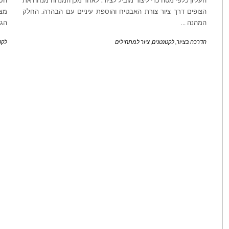
העליון כלפי מטה כדי ליצור מוביל לציור. לאחר מכן המנחה מנחה את
הסר
הצופים דרך ציור צורת האבטיח והוספת עיניים עם הבהרה. החלק
מצי
המהנה
…
הגב
הדרכה בציור
,
לקטנטנים
,
ציור למתחילים
לקט