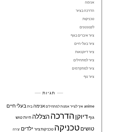
אנימה
הדרכה בציור
טכניקות
לקטנטנים
ציור איברים בגוף
ציור בעלי חיים
ציור דיוקנאות
ציור למתחילים
ציור למתקדמים
ציור נוף
תגיות
בעלי חיים
אנימה
anime
איך לצייר
בית
אמנות למתחילים
הדרכה
דיוקן
הצללה
גוף
חיות
טוש
טכניקה
טושים
ילדים
טכניקות ציור
יצירה