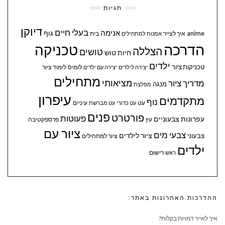
תגיות
דיוקן
בעלי חיים
אנימה
גוף
anime
איך לצייר
בית
אמנות למתחילים
הדרכה
טכניקה
הצללה
טושים
חיות
טוש
ילדים
טכניקות ציור
לומיס
לימוד ציור
יצירה לילדים
יצירה עם ילדים
מתחילים
מציאותי
מדריך ציור
מנגה
מפלצת
עיפרון
מתקדמים
נוף
עיניים
עט
עט כדורי
עט מברשת
פנים
פורטרט
פעוטות
עפרונות צבעוניים
עץ
פרספקטיבה
ציור עם
צבעי מים
ציור לילדים
צבעוני
ציור למתחילים
ילדים
ראש
רישום
ההדרכות האחרונות באתר:
איך לאייר דמויות בקלות?