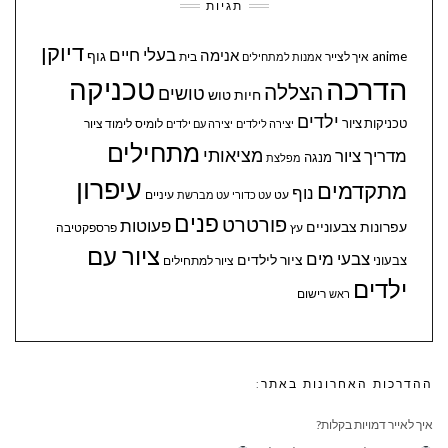
תגיות
דיוקן
בעלי חיים
אנימה
גוף
anime
איך לצייר
בית
אמנות למתחילים
הדרכה
טכניקה
הצללה
טושים
חיות
טוש
ילדים
טכניקות ציור
לומיס
לימוד ציור
יצירה לילדים
יצירה עם ילדים
מתחילים
מציאותי
מדריך ציור
מנגה
מפלצת
עיפרון
מתקדמים
נוף
עיניים
עט
עט כדורי
עט מברשת
פנים
פורטרט
פעוטות
עפרונות צבעוניים
עץ
פרספקטיבה
ציור עם
צבעי מים
ציור לילדים
צבעוני
ציור למתחילים
ילדים
ראש
רישום
ההדרכות האחרונות באתר:
איך לאייר דמויות בקלות?