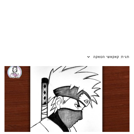
תגית:
קאקאשי הטאקה