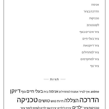
אנימה
הדרכה בציור
טכניקות
לקטנטנים
ציור איברים בגוף
ציור בעלי חיים
ציור דיוקנאות
ציור למתחילים
ציור למתקדמים
ציור נוף
תגיות
דיוקן
בעלי חיים
אנימה
גוף
anime
איך לצייר
בית
אמנות למתחילים
הדרכה
טכניקה
הצללה
טושים
חיות
טוש
ילדים
טכניקות ציור
לומיס
לימוד ציור
יצירה לילדים
יצירה עם ילדים