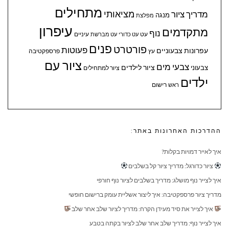
מתחילים
מציאותי
מדריך ציור
מנגה
מפלצת
עיפרון
מתקדמים
נוף
עיניים
עט
עט כדורי
עט מברשת
פנים
פורטרט
פעוטות
עפרונות צבעוניים
עץ
פרספקטיבה
ציור עם
צבעי מים
ציור לילדים
צבעוני
ציור למתחילים
ילדים
ראש
רישום
ההדרכות האחרונות באתר:
איך לאייר דמויות בקלות?
ציור כדורגל: מדריך ציור קל בשלבים
איך לצייר נוף מושלג: מדריך בשלבים לציור נוף חורפי
מדריך ציור פרספקטיבה: איך ליצור אשליית עומק ברישום חופשי
איך לצייר את סיד מעידן הקרח: מדריך לציור שלב אחר שלב
איך לצייר נוף: מדריך שלב אחר שלב לציור בקתה בטבע