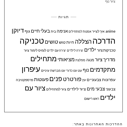
ציור נוף
תגיות
דיוקן
בעלי חיים
אנימה
גוף
anime
איך לצייר
בית
אמנות למתחילים
הדרכה
טכניקה
הצללה
טושים
חיות
טוש
ילדים
טכניקות ציור
לומיס
לימוד ציור
יצירה לילדים
יצירה עם ילדים
מתחילים
מציאותי
מדריך ציור
מנגה
מפלצת
עיפרון
מתקדמים
נוף
עיניים
עט
עט כדורי
עט מברשת
פנים
פורטרט
פעוטות
עפרונות צבעוניים
עץ
פרספקטיבה
ציור עם
צבעי מים
ציור לילדים
צבעוני
ציור למתחילים
ילדים
ראש
רישום
ההדרכות האחרונות באתר: