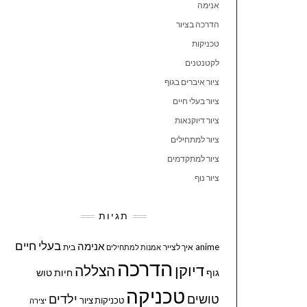
אנימה
הדרכה בציור
טכניקות
לקטנטנים
ציור איברים בגוף
ציור בעלי חיים
ציור דיוקנאות
ציור למתחילים
ציור למתקדמים
ציור נוף
תגיות
בעלי חיים
אנימה
anime
איך לצייר
בית
אמנות למתחילים
הדרכה
דיוקן
הצללה
גוף
חיות
טוש
טכניקה
טושים
ילדים
טכניקות ציור
יצירה