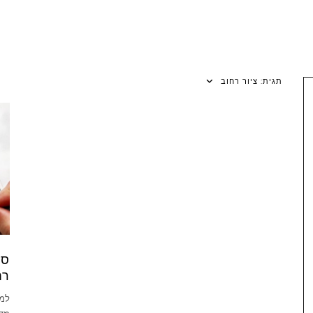
תגית:
ציור רחוב
סו
רח
למד