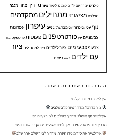
מדריך ציור
מנגה
לומיס
לימוד ציור
לילדים
יצירה עם ילדים
מתחילים
מתקדמים
מציאותי
מפלצת
עיפרון
נוף
עפרונות
עיניים
עט
עט כדורי
עט מברשת
פנים
פורטרט
פעוטות
צבעוניים
עץ
פרספקטיבה
ציור
צבעי מים
ציור לילדים
צבעוני
ציור למתחילים
עם ילדים
ראש
רישום
ההדרכות האחרונות באתר:
איך לאייר דמויות בקלות?
ציור כדורגל: מדריך ציור קל בשלבים
איך לצייר נוף מושלג: מדריך בשלבים לציור נוף חורפי
מדריך ציור פרספקטיבה: איך ליצור אשליית עומק ברישום חופשי
איך לצייר את סיד מעידן הקרח: מדריך לציור שלב אחר שלב