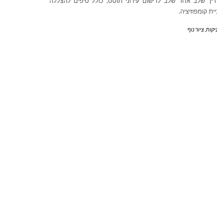
יך שלב אחר שלב לרישום עירוני תוסס, כולל טיפים להצללה
יית קומפוזיציה.
יקות
,
ציור נוף