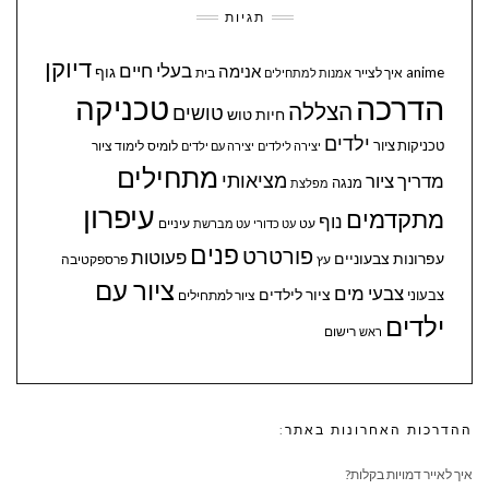
תגיות
דיוקן
בעלי חיים
אנימה
גוף
anime
איך לצייר
בית
אמנות למתחילים
הדרכה
טכניקה
הצללה
טושים
חיות
טוש
ילדים
טכניקות ציור
לומיס
לימוד ציור
יצירה לילדים
יצירה עם ילדים
מתחילים
מציאותי
מדריך ציור
מנגה
מפלצת
עיפרון
מתקדמים
נוף
עיניים
עט
עט כדורי
עט מברשת
פנים
פורטרט
פעוטות
עפרונות צבעוניים
עץ
פרספקטיבה
ציור עם
צבעי מים
ציור לילדים
צבעוני
ציור למתחילים
ילדים
ראש
רישום
ההדרכות האחרונות באתר:
איך לאייר דמויות בקלות?