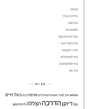
אנימה
הדרכה בציור
טכניקות
לקטנטנים
ציור איברים בגוף
ציור בעלי חיים
ציור דיוקנאות
ציור למתחילים
ציור למתקדמים
ציור נוף
תגיות
בעלי חיים
אנימה
anime
איך לצייר
בית
אמנות למתחילים
הדרכה
דיוקן
הצללה
גוף
חיות
טוש