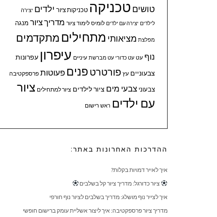
טכניקה
טושים
ילדים
טכניקות ציור
יצירה
מדריך ציור
מנגה
לומיס
לימוד ציור
לילדים
יצירה עם ילדים
מתחילים
מתקדמים
מציאותי
מפלצת
עיפרון
נוף
עפרונות
עיניים
עט
עט כדורי
עט מברשת
פנים
פורטרט
פעוטות
צבעוניים
עץ
פרספקטיבה
ציור
צבעי מים
ציור לילדים
צבעוני
ציור למתחילים
עם ילדים
ראש
רישום
ההדרכות האחרונות באתר:
איך לאייר דמויות בקלות?
ציור כדורגל: מדריך ציור קל בשלבים
איך לצייר נוף מושלג: מדריך בשלבים לציור נוף חורפי
מדריך ציור פרספקטיבה: איך ליצור אשליית עומק ברישום חופשי