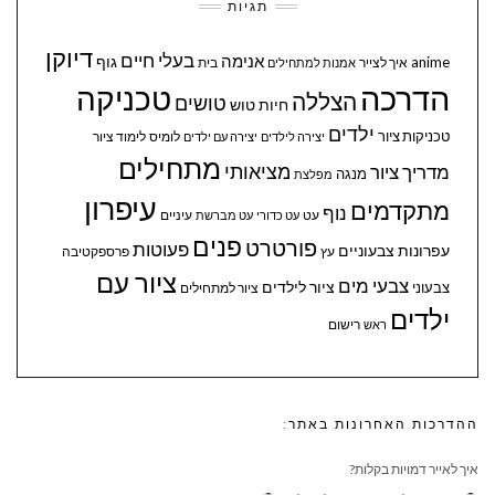
תגיות
דיוקן
בעלי חיים
אנימה
גוף
anime
איך לצייר
בית
אמנות למתחילים
הדרכה
טכניקה
הצללה
טושים
חיות
טוש
ילדים
טכניקות ציור
לומיס
לימוד ציור
יצירה לילדים
יצירה עם ילדים
מתחילים
מציאותי
מדריך ציור
מנגה
מפלצת
עיפרון
מתקדמים
נוף
עיניים
עט
עט כדורי
עט מברשת
פנים
פורטרט
פעוטות
עפרונות צבעוניים
עץ
פרספקטיבה
ציור עם
צבעי מים
ציור לילדים
צבעוני
ציור למתחילים
ילדים
ראש
רישום
ההדרכות האחרונות באתר:
איך לאייר דמויות בקלות?