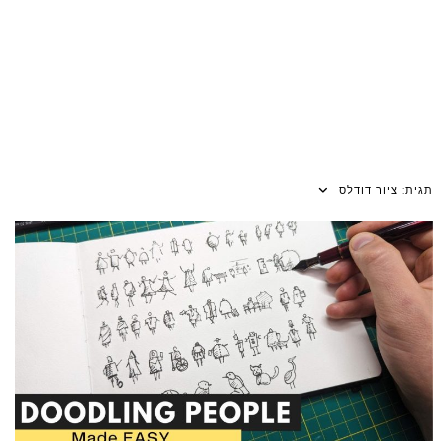
תגית:
ציור דודלס