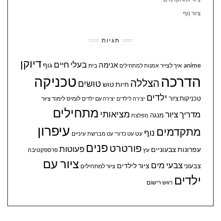
ציור נוף
תגיות
דיוקן
בעלי חיים
אנימה
גוף
anime
איך לצייר
בית
אמנות למתחילים
הדרכה
טכניקה
הצללה
טושים
חיות
טוש
ילדים
טכניקות ציור
לומיס
לימוד ציור
יצירה לילדים
יצירה עם ילדים
מתחילים
מציאותי
מדריך ציור
מנגה
מפלצת
עיפרון
מתקדמים
נוף
עיניים
עט
עט כדורי
עט מברשת
פנים
פורטרט
פעוטות
עפרונות צבעוניים
עץ
פרספקטיבה
ציור עם
צבעי מים
ציור לילדים
צבעוני
ציור למתחילים
ילדים
ראש
רישום