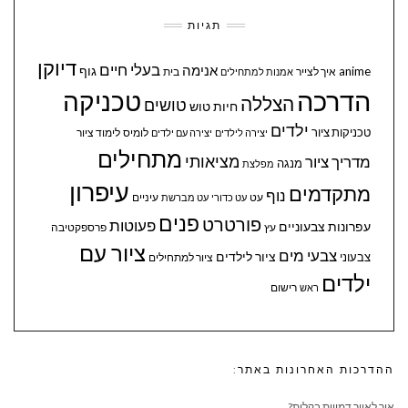
תגיות
דיוקן
בעלי חיים
אנימה
גוף
anime
איך לצייר
בית
אמנות למתחילים
הדרכה
טכניקה
הצללה
טושים
חיות
טוש
ילדים
טכניקות ציור
לומיס
לימוד ציור
יצירה לילדים
יצירה עם ילדים
מתחילים
מציאותי
מדריך ציור
מנגה
מפלצת
עיפרון
מתקדמים
נוף
עיניים
עט
עט כדורי
עט מברשת
פנים
פורטרט
פעוטות
עפרונות צבעוניים
עץ
פרספקטיבה
ציור עם
צבעי מים
ציור לילדים
צבעוני
ציור למתחילים
ילדים
ראש
רישום
ההדרכות האחרונות באתר:
איך לאייר דמויות בקלות?