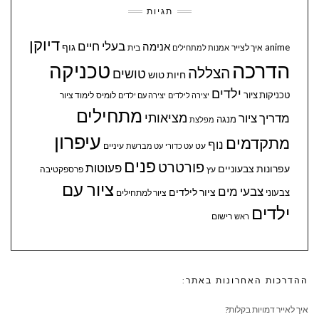
תגיות
דיוקן
בעלי חיים
אנימה
גוף
anime
איך לצייר
בית
אמנות למתחילים
הדרכה
טכניקה
הצללה
טושים
חיות
טוש
ילדים
טכניקות ציור
לומיס
לימוד ציור
יצירה לילדים
יצירה עם ילדים
מתחילים
מציאותי
מדריך ציור
מנגה
מפלצת
עיפרון
מתקדמים
נוף
עיניים
עט
עט כדורי
עט מברשת
פנים
פורטרט
פעוטות
עפרונות צבעוניים
עץ
פרספקטיבה
ציור עם
צבעי מים
ציור לילדים
צבעוני
ציור למתחילים
ילדים
ראש
רישום
ההדרכות האחרונות באתר:
איך לאייר דמויות בקלות?