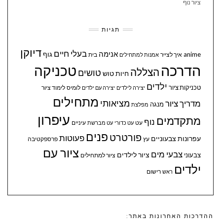
ציור נוף
תגיות
דיוקן
בעלי חיים
אנימה
גוף
anime
איך לצייר
בית
אמנות למתחילים
הדרכה
טכניקה
הצללה
טושים
חיות
טוש
ילדים
טכניקות ציור
לומיס
לימוד ציור
יצירה לילדים
יצירה עם ילדים
מתחילים
מציאותי
מדריך ציור
מנגה
מפלצת
עיפרון
מתקדמים
נוף
עיניים
עט
עט כדורי
עט מברשת
פנים
פורטרט
פעוטות
עפרונות צבעוניים
עץ
פרספקטיבה
ציור עם
צבעי מים
ציור לילדים
צבעוני
ציור למתחילים
ילדים
ראש
רישום
ההדרכות האחרונות באתר: