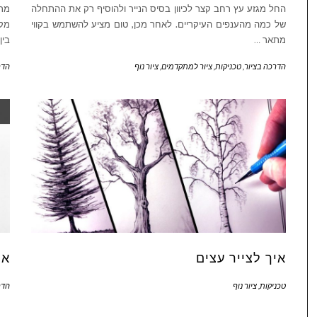
החל מגזע עץ רחב קצר לכיוון בסיס הנייר ולהוסיף רק את ההתחלה
מר
של כמה מהענפים העיקריים. לאחר מכן, טום מציע להשתמש בקווי
מקל
מתאר
…
בין
הדרכה בציור
,
טכניקות
,
ציור למתקדמים
,
ציור נוף
הדר
איך לצייר עצים
אי
טכניקות
,
ציור נוף
הדר