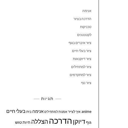
אנימה
הדרכה בציור
טכניקות
לקטנטנים
ציור איברים בגוף
ציור בעלי חיים
ציור דיוקנאות
ציור למתחילים
ציור למתקדמים
ציור נוף
תגיות
בעלי חיים
אנימה
anime
איך לצייר
בית
אמנות למתחילים
הדרכה
דיוקן
הצללה
גוף
חיות
טוש