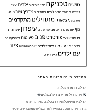
טכניקה
טושים
ילדים
טכניקות ציור
יצירה
מדריך ציור
מנגה
לומיס
לימוד ציור
לילדים
יצירה עם ילדים
מתחילים
מתקדמים
מציאותי
מפלצת
עיפרון
נוף
עפרונות
עיניים
עט
עט כדורי
עט מברשת
פנים
פורטרט
פעוטות
צבעוניים
עץ
פרספקטיבה
ציור
צבעי מים
ציור לילדים
צבעוני
ציור למתחילים
עם ילדים
ראש
רישום
ההדרכות האחרונות באתר:
איך לאייר דמויות בקלות?
ציור כדורגל: מדריך ציור קל בשלבים
איך לצייר נוף מושלג: מדריך בשלבים לציור נוף חורפי
מדריך ציור פרספקטיבה: איך ליצור אשליית עומק ברישום חופשי