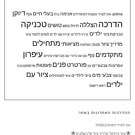
דיוקן
בעלי חיים
אנימה
גוף
anime
איך לצייר
בית
אמנות למתחילים
הדרכה
טכניקה
הצללה
טושים
חיות
טוש
ילדים
טכניקות ציור
לומיס
לימוד ציור
יצירה לילדים
יצירה עם ילדים
מתחילים
מציאותי
מדריך ציור
מנגה
מפלצת
עיפרון
מתקדמים
נוף
עיניים
עט
עט כדורי
עט מברשת
פנים
פורטרט
פעוטות
עפרונות צבעוניים
עץ
פרספקטיבה
ציור עם
צבעי מים
ציור לילדים
צבעוני
ציור למתחילים
ילדים
ראש
רישום
ההדרכות האחרונות באתר:
איך לאייר דמויות בקלות?
ציור כדורגל: מדריך ציור קל בשלבים