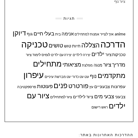
ציור נוף
תגיות
דיוקן
בעלי חיים
אנימה
גוף
anime
איך לצייר
בית
אמנות למתחילים
הדרכה
טכניקה
הצללה
טושים
חיות
טוש
ילדים
טכניקות ציור
לומיס
לימוד ציור
יצירה לילדים
יצירה עם ילדים
מתחילים
מציאותי
מדריך ציור
מנגה
מפלצת
עיפרון
מתקדמים
נוף
עיניים
עט
עט כדורי
עט מברשת
פנים
פורטרט
פעוטות
עפרונות צבעוניים
עץ
פרספקטיבה
ציור עם
צבעי מים
ציור לילדים
צבעוני
ציור למתחילים
ילדים
ראש
רישום
ההדרכות האחרונות באתר: