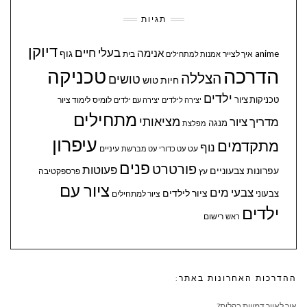
תגיות
דיוקן
בעלי חיים
אנימה
גוף
anime
איך לצייר
בית
אמנות למתחילים
הדרכה
טכניקה
הצללה
טושים
חיות
טוש
ילדים
טכניקות ציור
לומיס
לימוד ציור
יצירה לילדים
יצירה עם ילדים
מתחילים
מציאותי
מדריך ציור
מנגה
מפלצת
עיפרון
מתקדמים
נוף
עיניים
עט
עט כדורי
עט מברשת
פנים
פורטרט
פעוטות
עפרונות צבעוניים
עץ
פרספקטיבה
ציור עם
צבעי מים
ציור לילדים
צבעוני
ציור למתחילים
ילדים
ראש
רישום
ההדרכות האחרונות באתר:
איך לאייר דמויות בקלות?