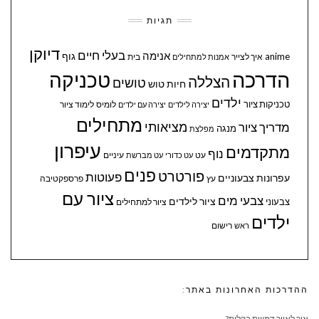
תגיות
דיוקן
בעלי חיים
אנימה
גוף
anime
איך לצייר
בית
אמנות למתחילים
הדרכה
טכניקה
הצללה
טושים
חיות
טוש
ילדים
טכניקות ציור
לומיס
לימוד ציור
יצירה לילדים
יצירה עם ילדים
מתחילים
מציאותי
מדריך ציור
מנגה
מפלצת
עיפרון
מתקדמים
נוף
עיניים
עט
עט כדורי
עט מברשת
פנים
פורטרט
פעוטות
עפרונות צבעוניים
עץ
פרספקטיבה
ציור עם
צבעי מים
ציור לילדים
צבעוני
ציור למתחילים
ילדים
ראש
רישום
ההדרכות האחרונות באתר:
איך לאייר דמויות בקלות?