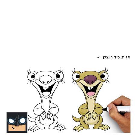
תגית:
סיד העצלן