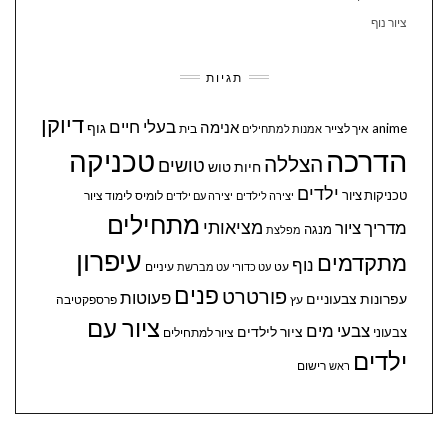
ציור נוף
תגיות
דיוקן
בעלי חיים
אנימה
גוף
anime
איך לצייר
בית
אמנות למתחילים
הדרכה
טכניקה
הצללה
טושים
חיות
טוש
ילדים
טכניקות ציור
לומיס
לימוד ציור
יצירה לילדים
יצירה עם ילדים
מתחילים
מציאותי
מדריך ציור
מנגה
מפלצת
עיפרון
מתקדמים
נוף
עיניים
עט
עט כדורי
עט מברשת
פנים
פורטרט
פעוטות
עפרונות צבעוניים
עץ
פרספקטיבה
ציור עם
צבעי מים
ציור לילדים
צבעוני
ציור למתחילים
ילדים
ראש
רישום