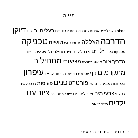
תגיות
דיוקן
בעלי חיים
אנימה
גוף
anime
איך לצייר
בית
אמנות למתחילים
הדרכה
טכניקה
הצללה
טושים
חיות
טוש
ילדים
טכניקות ציור
לומיס
לימוד ציור
יצירה לילדים
יצירה עם ילדים
מתחילים
מציאותי
מדריך ציור
מנגה
מפלצת
עיפרון
מתקדמים
נוף
עיניים
עט
עט כדורי
עט מברשת
פנים
פורטרט
פעוטות
עפרונות צבעוניים
עץ
פרספקטיבה
ציור עם
צבעי מים
ציור לילדים
צבעוני
ציור למתחילים
ילדים
ראש
רישום
ההדרכות האחרונות באתר: