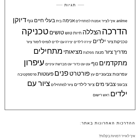
תגיות
דיוקן
בעלי חיים
אנימה
גוף
anime
איך לצייר
בית
אמנות למתחילים
הדרכה
טכניקה
הצללה
טושים
חיות
טוש
ילדים
טכניקות ציור
לומיס
לימוד ציור
יצירה לילדים
יצירה עם ילדים
מתחילים
מציאותי
מדריך ציור
מנגה
מפלצת
עיפרון
מתקדמים
נוף
עיניים
עט
עט כדורי
עט מברשת
פנים
פורטרט
פעוטות
עפרונות צבעוניים
עץ
פרספקטיבה
ציור עם
צבעי מים
ציור לילדים
צבעוני
ציור למתחילים
ילדים
ראש
רישום
ההדרכות האחרונות באתר:
איך לאייר דמויות בקלות?