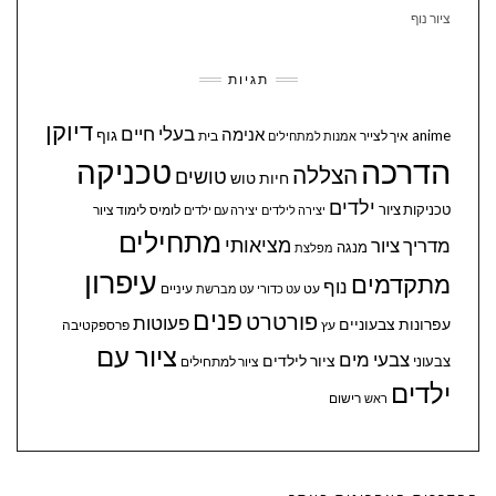
ציור נוף
תגיות
דיוקן
בעלי חיים
אנימה
גוף
anime
איך לצייר
בית
אמנות למתחילים
הדרכה
טכניקה
הצללה
טושים
חיות
טוש
ילדים
טכניקות ציור
לומיס
לימוד ציור
יצירה לילדים
יצירה עם ילדים
מתחילים
מציאותי
מדריך ציור
מנגה
מפלצת
עיפרון
מתקדמים
נוף
עיניים
עט
עט כדורי
עט מברשת
פנים
פורטרט
פעוטות
עפרונות צבעוניים
עץ
פרספקטיבה
ציור עם
צבעי מים
ציור לילדים
צבעוני
ציור למתחילים
ילדים
ראש
רישום