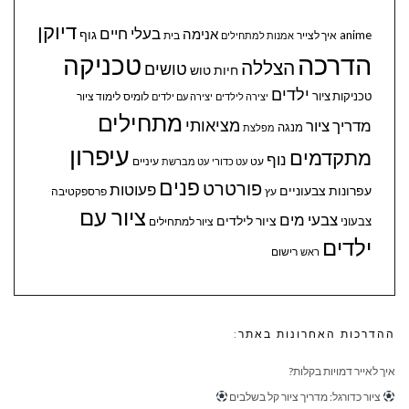
דיוקן
בעלי חיים
אנימה
גוף
anime
איך לצייר
בית
אמנות למתחילים
הדרכה
טכניקה
הצללה
טושים
חיות
טוש
ילדים
טכניקות ציור
לומיס
לימוד ציור
יצירה לילדים
יצירה עם ילדים
מתחילים
מציאותי
מדריך ציור
מנגה
מפלצת
עיפרון
מתקדמים
נוף
עיניים
עט
עט כדורי
עט מברשת
פנים
פורטרט
פעוטות
עפרונות צבעוניים
עץ
פרספקטיבה
ציור עם
צבעי מים
ציור לילדים
צבעוני
ציור למתחילים
ילדים
ראש
רישום
ההדרכות האחרונות באתר:
איך לאייר דמויות בקלות?
ציור כדורגל: מדריך ציור קל בשלבים