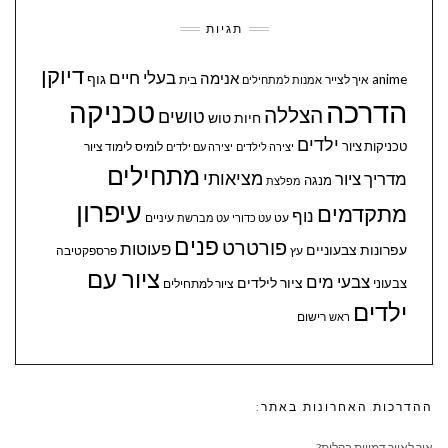
תגיות
דיוקן
בעלי חיים
אנימה
גוף
anime
איך לצייר
בית
אמנות למתחילים
הדרכה
טכניקה
הצללה
טושים
חיות
טוש
ילדים
טכניקות ציור
לומיס
לימוד ציור
יצירה לילדים
יצירה עם ילדים
מתחילים
מציאותי
מדריך ציור
מנגה
מפלצת
עיפרון
מתקדמים
נוף
עיניים
עט
עט כדורי
עט מברשת
פנים
פורטרט
פעוטות
עפרונות צבעוניים
עץ
פרספקטיבה
ציור עם
צבעי מים
ציור לילדים
צבעוני
ציור למתחילים
ילדים
ראש
רישום
ההדרכות האחרונות באתר:
איך לאייר דמויות בקלות?