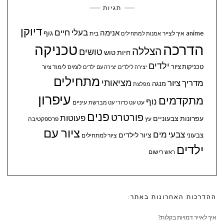
תגיות
דיוקן
בעלי חיים
אנימה
גוף
anime
איך לצייר
בית
אמנות למתחילים
הדרכה
טכניקה
הצללה
טושים
חיות
טוש
ילדים
טכניקות ציור
לומיס
לימוד ציור
יצירה לילדים
יצירה עם ילדים
מתחילים
מציאותי
מדריך ציור
מנגה
מפלצת
עיפרון
מתקדמים
נוף
עיניים
עט
עט כדורי
עט מברשת
פנים
פורטרט
פעוטות
עפרונות צבעוניים
עץ
פרספקטיבה
ציור עם
צבעי מים
ציור לילדים
צבעוני
ציור למתחילים
ילדים
ראש
רישום
ההדרכות האחרונות באתר:
איך לאייר דמויות בקלות?