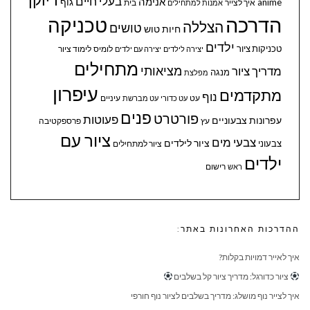
בעלי חיים
אנימה
גוף
anime
איך לצייר
בית
אמנות למתחילים
הדרכה
טכניקה
הצללה
טושים
חיות
טוש
ילדים
טכניקות ציור
לומיס
לימוד ציור
יצירה לילדים
יצירה עם ילדים
מתחילים
מציאותי
מדריך ציור
מנגה
מפלצת
עיפרון
מתקדמים
נוף
עיניים
עט
עט כדורי
עט מברשת
פנים
פורטרט
פעוטות
עפרונות צבעוניים
עץ
פרספקטיבה
ציור עם
צבעי מים
ציור לילדים
צבעוני
ציור למתחילים
ילדים
ראש
רישום
ההדרכות האחרונות באתר:
איך לאייר דמויות בקלות?
ציור כדורגל: מדריך ציור קל בשלבים
איך לצייר נוף מושלג: מדריך בשלבים לציור נוף חורפי