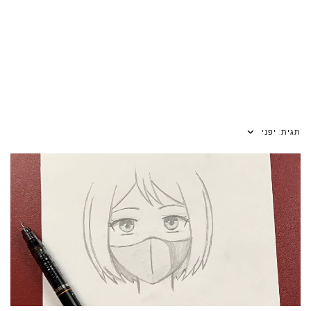
תגית:
יפני