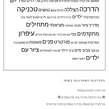
בעלי חיים
אנימה
גוף
anime
איך לצייר
בית
אמנות למתחילים
הדרכה
טכניקה
הצללה
טושים
חיות
טוש
ילדים
טכניקות ציור
לומיס
לימוד ציור
יצירה לילדים
יצירה עם ילדים
מתחילים
מציאותי
מדריך ציור
מנגה
מפלצת
עיפרון
מתקדמים
נוף
עיניים
עט
עט כדורי
עט מברשת
פנים
פורטרט
פעוטות
עפרונות צבעוניים
עץ
פרספקטיבה
ציור עם
צבעי מים
ציור לילדים
צבעוני
ציור למתחילים
ילדים
ראש
רישום
ההדרכות האחרונות באתר:
איך לאייר דמויות בקלות?
ציור כדורגל: מדריך ציור קל בשלבים
איך לצייר נוף מושלג: מדריך בשלבים לציור נוף חורפי