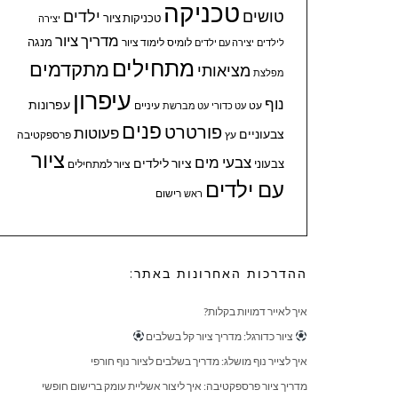
טכניקה
טושים
ילדים
טכניקות ציור
יצירה
מדריך ציור
מנגה
לומיס
לימוד ציור
לילדים
יצירה עם ילדים
מתחילים
מתקדמים
מציאותי
מפלצת
עיפרון
נוף
עפרונות
עיניים
עט
עט כדורי
עט מברשת
פנים
פורטרט
פעוטות
צבעוניים
עץ
פרספקטיבה
ציור
צבעי מים
ציור לילדים
צבעוני
ציור למתחילים
עם ילדים
ראש
רישום
ההדרכות האחרונות באתר:
איך לאייר דמויות בקלות?
ציור כדורגל: מדריך ציור קל בשלבים
איך לצייר נוף מושלג: מדריך בשלבים לציור נוף חורפי
מדריך ציור פרספקטיבה: איך ליצור אשליית עומק ברישום חופשי