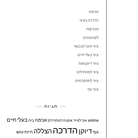
אנימה
הדרכה בציור
טכניקות
לקטנטנים
ציור איברים בגוף
ציור בעלי חיים
ציור דיוקנאות
ציור למתחילים
ציור למתקדמים
ציור נוף
תגיות
בעלי חיים
אנימה
anime
איך לצייר
בית
אמנות למתחילים
הדרכה
דיוקן
הצללה
גוף
חיות
טוש