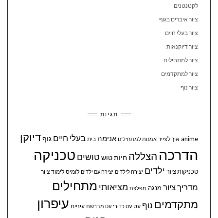
לקטנטנים
ציור איברים בגוף
ציור בעלי חיים
ציור דיוקנאות
ציור למתחילים
ציור למתקדמים
ציור נוף
תגיות
דיוקן
בעלי חיים
אנימה
גוף
anime
איך לצייר
בית
אמנות למתחילים
הדרכה
טכניקה
הצללה
טושים
חיות
טוש
ילדים
טכניקות ציור
לומיס
לימוד ציור
יצירה לילדים
יצירה עם ילדים
מתחילים
מציאותי
מדריך ציור
מנגה
מפלצת
עיפרון
מתקדמים
נוף
עיניים
עט
עט כדורי
עט מברשת