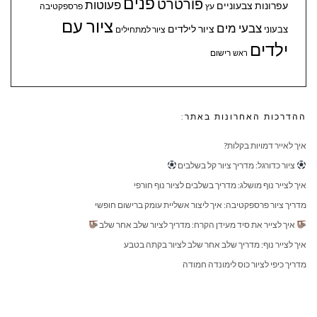
פנים
פורטרט
פעוטות
עפרונות צבעוניים
עץ
פרספקטיבה
ציור עם
צבעי מים
ציור לילדים
צבעוני
ציור למתחילים
ילדים
ראש
רישום
ההדרכות האחרונות באתר:
איך לאייר דמויות בקלות?
ציור כדורגל: מדריך ציור קל בשלבים
איך לצייר נוף מושלג: מדריך בשלבים לציור נוף חורפי
מדריך ציור פרספקטיבה: איך ליצור אשליית עומק ברישום חופשי
איך לצייר את סיד מעידן הקרח: מדריך לציור שלב אחר שלב
איך לצייר נוף: מדריך שלב אחר שלב לציור בקתה בטבע
מדריך כיפי לציור כוס לימונדה חמודה