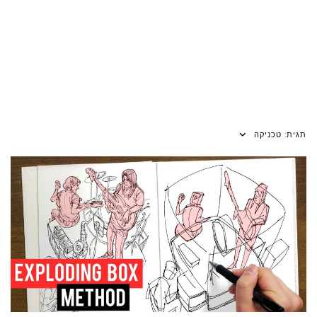
תגית:
טכניקה