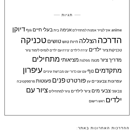
תגיות
דיוקן
בעלי חיים
אנימה
גוף
anime
איך לצייר
בית
אמנות למתחילים
הדרכה
טכניקה
הצללה
טושים
חיות
טוש
ילדים
טכניקות ציור
לומיס
לימוד ציור
יצירה לילדים
יצירה עם ילדים
מתחילים
מציאותי
מדריך ציור
מנגה
מפלצת
עיפרון
מתקדמים
נוף
עיניים
עט
עט כדורי
עט מברשת
פנים
פורטרט
פעוטות
עפרונות צבעוניים
עץ
פרספקטיבה
ציור עם
צבעי מים
ציור לילדים
צבעוני
ציור למתחילים
ילדים
ראש
רישום
ההדרכות האחרונות באתר: