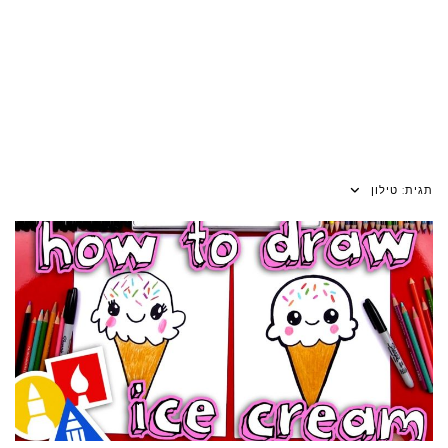
תגית:
טילון